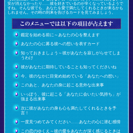
安が消えなかったり……彼を好きでいるのが辛くなっているようで
すね。そんな彼でも、あなたを愛で満たしてくれるときが来るかも
しれません。その時の到来を告げるカードを見てみましょう。
鑑定を始める前に～あなたの心を整えます
あなたの心に募る彼への想いを表すカード
知っておきましょう～彼があなたを寂しがらせてしま
うわけ
彼があなたに期待していることも知ってくださいね
今、彼のなかに目覚め始めている「あなたへの想い」
このあと、あなたの身に起こる意外な出来事
いっぽう、彼に起こる「あなたに会いたい気持ち」が
強まる出来事
次に彼があなたの身も心も満たしてくれるときを予
言！
一度見つめてみてください……あなたの心に潜む感情
この恋のゆくえ～彼の愛をあなたが深く感じるときは