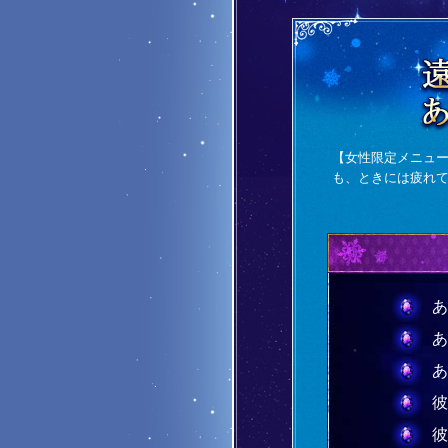
【女性限定メニュ
も、ときには疲れて
あ
あ
あ
彼