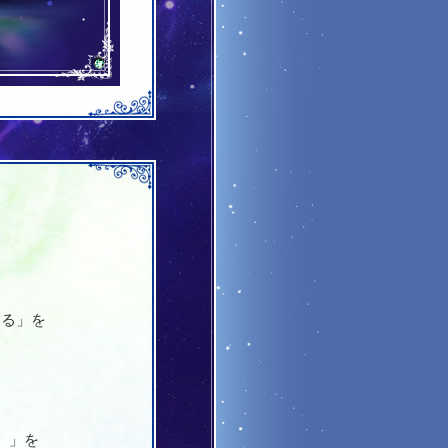
見る」を
）」を