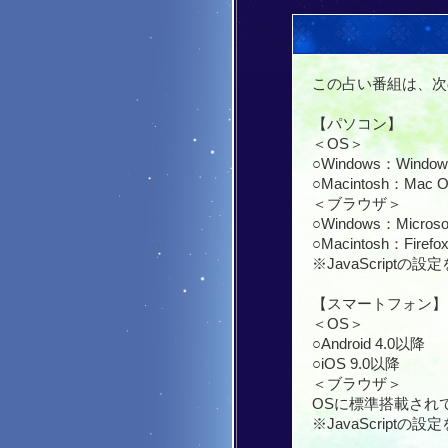
この占い番組は、次
【パソコン】
＜OS＞
○Windows：Window
○Macintosh：Mac O
＜ブラウザ＞
○Windows：Micros
○Macintosh：Fire
※JavaScript
【スマートフォン】
＜OS＞
○Android 4.0以降
○iOS 9.0以降
＜ブラウザ＞
OSに標準搭載され
※JavaScript