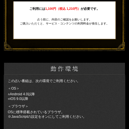
ご利用には
1,100円（税込 1,210円）
が必要です。
占う前に、内容のご確認をお願いします。
ご購入いただくと、サービス・コンテンツの利用料金が発生します。
この占い番組は、次の環境でご利用ください。
＜OS＞
○Android 4.0以降
○iOS 9.0以降
＜ブラウザ＞
OSに標準搭載されているブラウザ。
※JavaScriptの設定をオンにしてご利用ください。