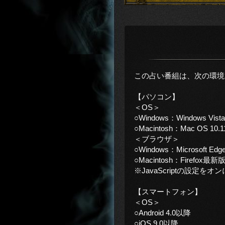
この占い番組は、次の環境
【パソコン】
＜OS＞
○Windows：Windows Vis
○Macintosh：Mac OS 10.
＜ブラウザ＞
○Windows：Microsoft E
○Macintosh：Firefox最新
※JavaScriptの設定
【スマートフォン】
＜OS＞
○Android 4.0以降
○iOS 9.0以降