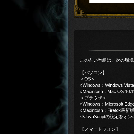
この占い番組は、次の環境
【パソコン】
＜OS＞
○Windows：Windows Vis
○Macintosh：Mac OS 10.
＜ブラウザ＞
○Windows：Microsoft E
○Macintosh：Firefox最新
※JavaScriptの設定
【スマートフォン】