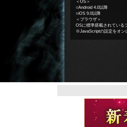
＜OS＞
○Android 4.0以降
○iOS 9.0以降
＜ブラウザ＞
OSに標準搭載されている
※JavaScriptの設定