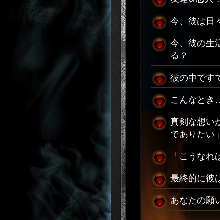
今、彼は日
今、彼の生
る？
彼の中です
こんなとき
真剣な想い
でありたい
「こうなれ
最終的に彼
あなたの願