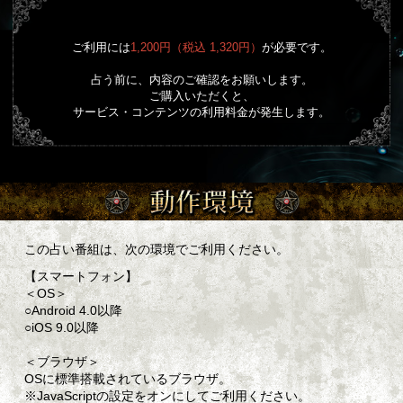
ご利用には
1,200円（税込 1,320円）
が必要です。
占う前に、内容のご確認をお願いします。
ご購入いただくと、
サービス・コンテンツの利用料金が発生します。
この占い番組は、次の環境でご利用ください。
【スマートフォン】
＜OS＞
○Android 4.0以降
○iOS 9.0以降
＜ブラウザ＞
OSに標準搭載されているブラウザ。
※JavaScriptの設定をオンにしてご利用ください。