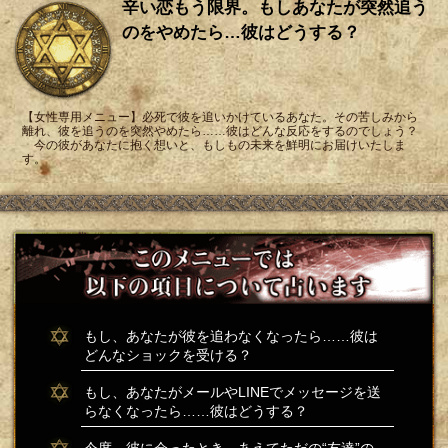
辛い恋もう限界。もしあなたが突然追う
のをやめたら…彼はどうする？
【女性専用メニュー】必死で彼を追いかけているあなた。その苦しみから
離れ、彼を追うのを突然やめたら……彼はどんな反応をするのでしょう？
今の彼があなたに抱く想いと、もしもの未来を鮮明にお届けいたしま
す。
もし、あなたが彼を追わなくなったら……彼は
どんなショックを受ける？
もし、あなたがメールやLINEでメッセージを送
らなくなったら……彼はどうする？
今度、彼に会ったとき、あえてただの“友達”の