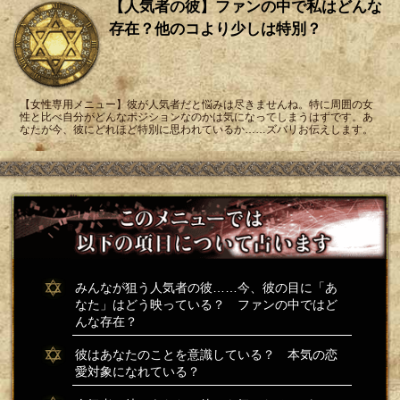
【人気者の彼】ファンの中で私はどんな
存在？他のコより少しは特別？
【女性専用メニュー】彼が人気者だと悩みは尽きませんね。特に周囲の女
性と比べ自分がどんなポジションなのかは気になってしまうはずです。あ
なたが今、彼にどれほど特別に思われているか……ズバリお伝えします。
みんなが狙う人気者の彼……今、彼の目に「あ
なた」はどう映っている？ ファンの中ではど
んな存在？
彼はあなたのことを意識している？ 本気の恋
愛対象になれている？