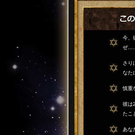
今、
ぜ…
さり
なた
慎重
彼は
たこ
あな