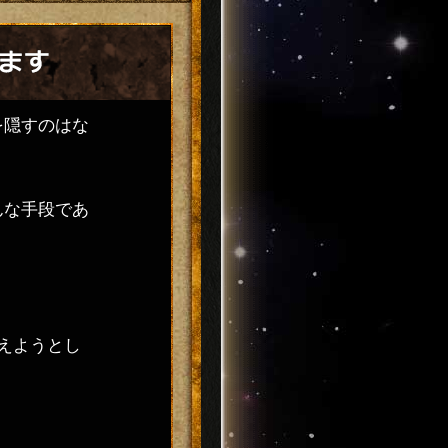
を隠すのはな
んな手段であ
えようとし