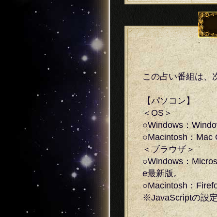
この占い番組は、
【パソコン】
＜OS＞
○Windows：Windo
○Macintosh：Mac
＜ブラウザ＞
○Windows：Micros
e最新版。
○Macintosh：Fir
※JavaScrip