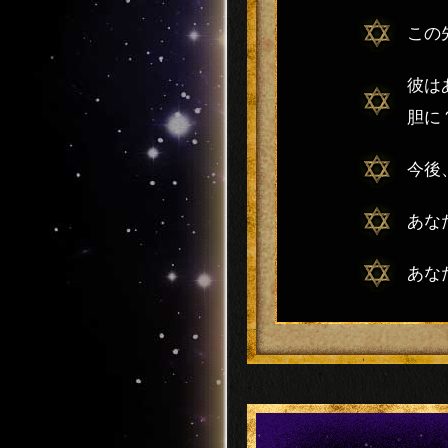
この
彼は
胆に
今後
あな
あな