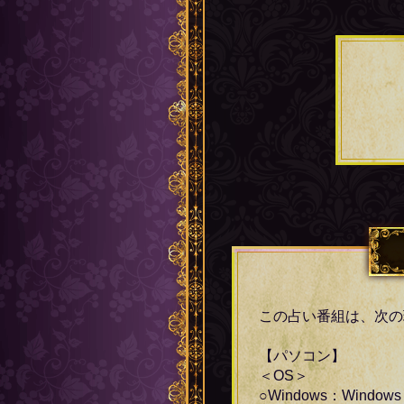
この占い番組は、次の
【パソコン】
＜OS＞
○Windows：Windows