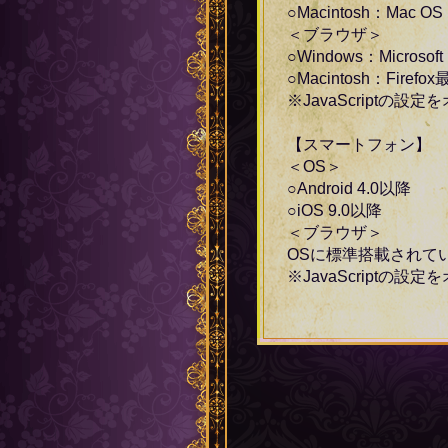
○Macintosh：Mac OS
＜ブラウザ＞
○Windows：Microsof
○Macintosh：Firef
※JavaScriptの
【スマートフォン】
＜OS＞
○Android 4.0以降
○iOS 9.0以降
＜ブラウザ＞
OSに標準搭載されて
※JavaScriptの