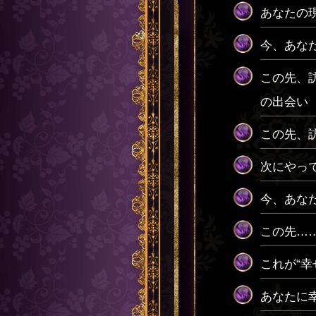
あなたの
今、あな
この先、
の出会い
この先、
次にやっ
今、あな
この先…
これが“
あなたに