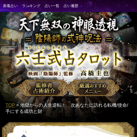
TOP
> 地獄からの人生逆転！ 次あなたに訪れる転機/使命/
手にする成功と財