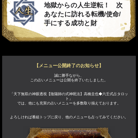
地獄からの人生逆転！ 次
あなたに訪れる転機/使命/
手にする成功と財
【メニュー公開終了のお知らせ】
誠に勝手ながら、
この占いメニューは公開を終了いたしました。
「天下無双の神眼透視【陰陽師の式神呪法】高橋圭也◆六壬式占タロッ
ト」
では、他にも充実の占いメニューを多数取り揃えております。
よろしければ番組トップに戻り、他のメニューも占ってみてください。