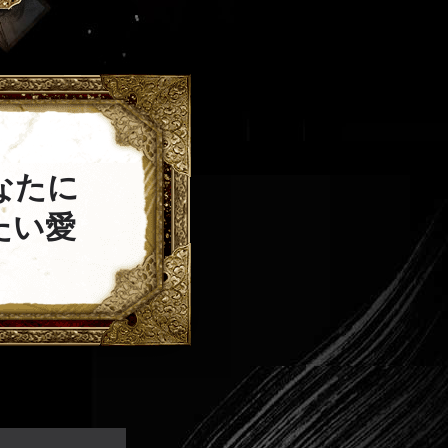
なたに
たい愛