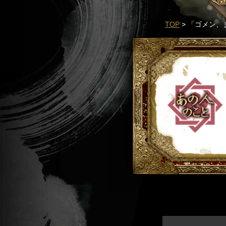
TOP
> 「ゴメン