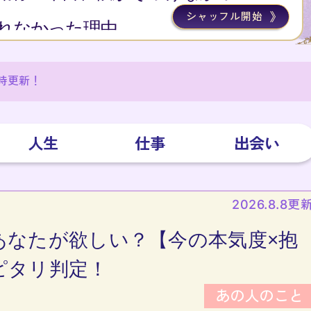
シャッフル開始
くれなかった理由
時更新！
人生
仕事
出会い
2026.8.8更
あなたが欲しい？【今の本気度×抱
ピタリ判定！
あの人のこと