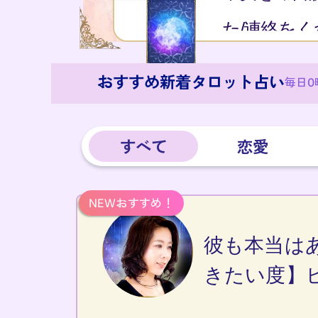
た/連絡を
おすすめ新着タロット占い
毎日0
すべて
恋愛
彼も本当は
きたい度】