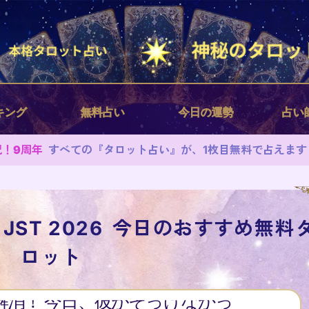
キング
無料占い
今日の運勢
占い
祝！9周年
すべての『タロット占い』が、1枚目無料で占えます
6 JST 2026
今日のおすすめ無料
ロット
解消！ 今日、彼がそっけなかっ