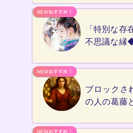
「特別な存
不思議な縁
ブロックさ
の人の葛藤