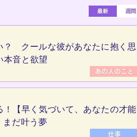
最新
週間
い？ クールな彼があなたに抱く思
い本音と欲望
あの人のこと
る！【早く気づいて、あなたの才能
】まだ叶う夢
仕事