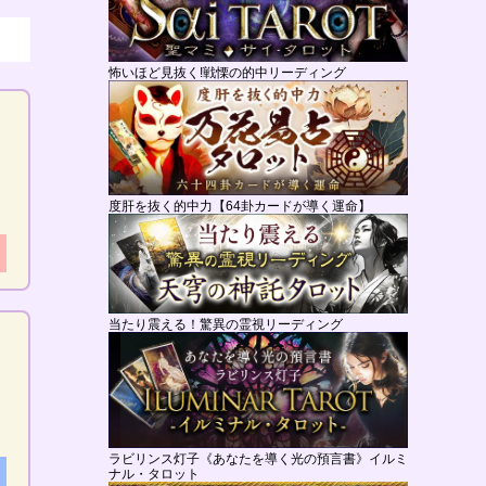
怖いほど見抜く!戦慄の的中リーディング
度肝を抜く的中力【64卦カードが導く運命】
当たり震える！驚異の霊視リーディング
ラビリンス灯子《あなたを導く光の預言書》イルミ
ナル・タロット