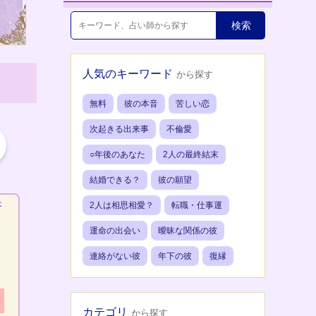
人気のキーワード
から探す
無料
彼の本音
苦しい恋
次起きる出来事
不倫愛
○年後のあなた
2人の最終結末
結婚できる？
彼の願望
2人は相思相愛？
転職・仕事運
新
運命の出会い
曖昧な関係の彼
連絡がない彼
年下の彼
復縁
カテゴリ
から探す