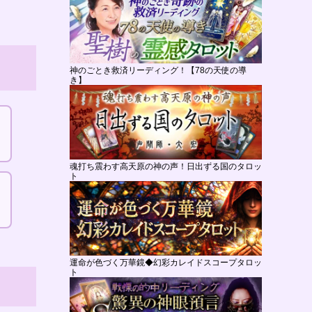
神のごとき救済リーディング！【78の天使の導
き】
魂打ち震わす高天原の神の声！日出ずる国のタロッ
ト
運命が色づく万華鏡◆幻彩カレイドスコープタロッ
ト