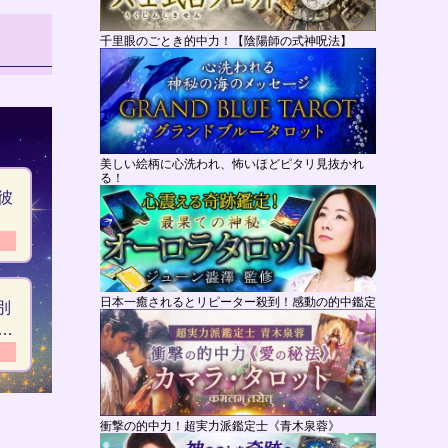
千里眼のごとき的中力！【陰陽師の式神呪法】
美しい絵柄に心洗われ、怖いほどピタリ見抜かれ
る！
彼
え
日本一癒されるとリピーター殺到！感動の的中鑑定
別
リ
衝撃の的中力！超実力派鑑定士《青木泉蓉》