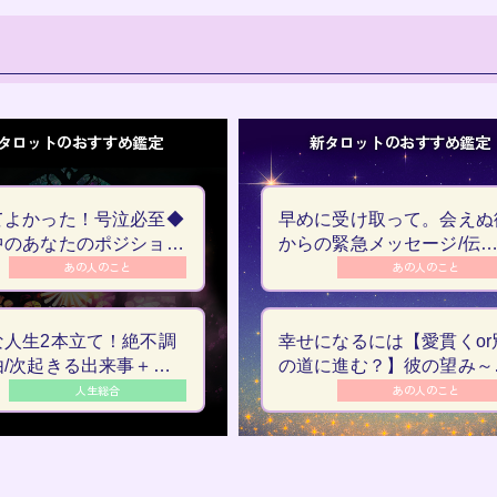
タロットのおすすめ鑑定
新タロットのおすすめ鑑定
てよかった！号泣必至◆
早めに受け取って。会えぬ
中のあなたのポジショ
からの緊急メッセージ/伝
っこん度
たい現状/本音
あの人のこと
あの人のこと
な人生2本立て！絶不調
幸せになるには【愛貫くor
由/次起きる出来事＋仕
の道に進む？】彼の望み～
未来と天職
アルな恋結末
人生総合
あの人のこと