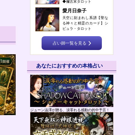
◆禰古末タロット
愛月日奈子
天空に刻まれし系譜【聖な
る神々と精霊のカード】シ
ビュラ・タロット
占い師一覧を見る
あなたにおすすめの本格占い
ジューン澁澤が贈る、涙零れる感動の的中予言！