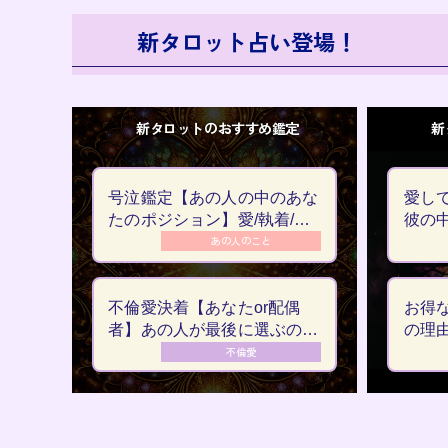
新タロット占い登場！
新タロットのおすすめ鑑定
新
号泣鑑定【あの人の中のあな
愛し
たのポジション】愛/執着/結
彼の
末◆22章
ン/ぞ
あの人のこと
不倫愛決着【あなたor配偶
お得
者】あの人が最後に選ぶのは
の理
誰？◆20章
事の
不倫愛