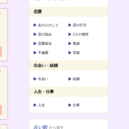
恋愛
新
あの人のこと
恋の行方
恋の悩み
2人の相性
恋愛総合
復縁
不倫愛
官能
出会い・結婚
新
出会い
結婚
あ
人生・仕事
人生
仕事
占い師
から探す