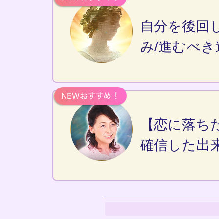
自分を後回
み/進むべき
【恋に落ち
確信した出