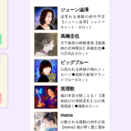
新
ジューン澁澤
涙零れる感動の的中予言
【ジューン澁澤】シャドー
キャット・タロット
高橋圭也
天下無双の神眼透視【陰陽
師の式神呪法】高橋圭也◆
六壬式占タロット
新
ビッグブルー
心洗われる神秘の海のメッ
セージ◆紺碧の叡智グラン
ドブルータロット
笑理歌
魂の本音が聴こえる！【運
命結びの奇跡霊札】心の奥
底視抜く◆魂唯タロット
mana
心癒される感動の的中占術
【mana】猫が導く愛と運命