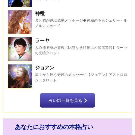
神種
犬と猫が運ぶ感動メッセージ◆神秘の予言シェリー・ル
ノルマンカード
ラーヤ
人心操る凄絶霊視【比類なき精度に相談者驚愕】ラーヤ
の光輪タロット
ジョアン
星々から届く奇跡のメッセージ【ジョアン】アストロロ
ジータロット
占い師一覧を見る
あなたにおすすめの本格占い