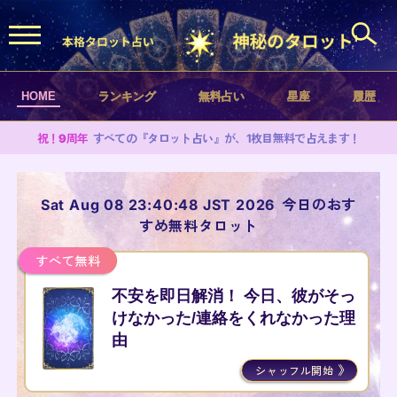
HOME
ランキング
無料占い
星座
履歴
祝！9周年
すべての『タロット占い』が、1枚目無料で占えます！
Sat Aug 08 23:40:48 JST 2026
今日のおす
すめ無料タロット
すべて無料
不安を即日解消！ 今日、彼がそっ
けなかった/連絡をくれなかった理
由
シャッフル開始