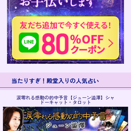
当たりすぎ！殿堂入りの人気占い
涙零れる感動の的中予言【ジューン澁澤】シャ
ドーキャット・タロット