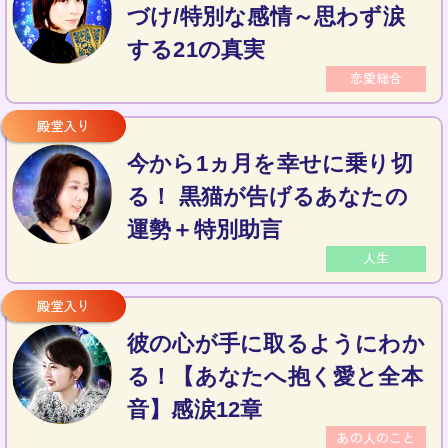
づけ/特別な感情～思わず涙
する21の真実
恋愛総合
今から1ヵ月を幸せに乗り切
る！ 黒猫が告げるあなたの
運勢＋特別助言
人生
彼の心が手に取るようにわか
る！【あなたへ抱く愛と全本
音】感涙12章
あの人のこと