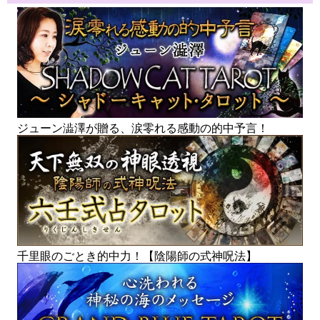
ジューン澁澤が贈る、涙零れる感動の的中予言！
千里眼のごとき的中力！【陰陽師の式神呪法】