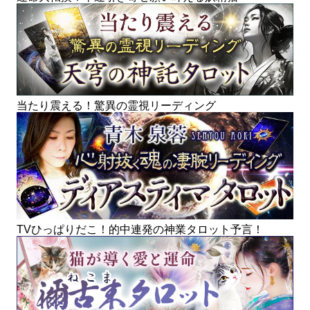
当たり震える！驚異の霊視リーディング
TVひっぱりだこ！的中連発の神業タロット予言！