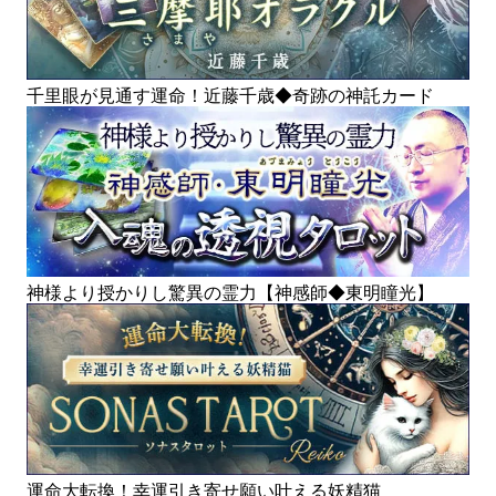
千里眼が見通す運命！近藤千歳◆奇跡の神託カード
神様より授かりし驚異の霊力【神感師◆東明瞳光】
運命大転換！幸運引き寄せ願い叶える妖精猫