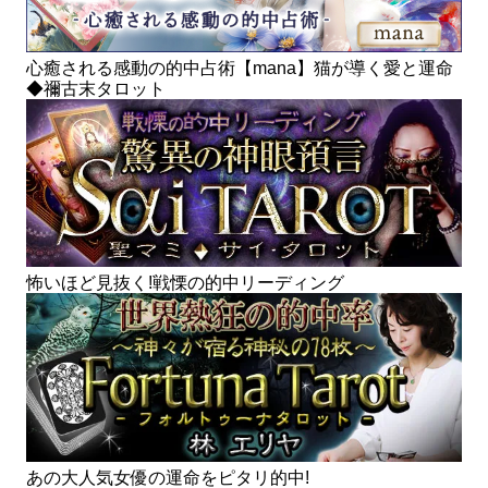
心癒される感動の的中占術【mana】猫が導く愛と運命
◆禰古末タロット
怖いほど見抜く!戦慄の的中リーディング
あの大人気女優の運命をピタリ的中!