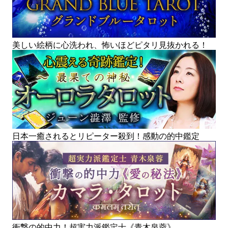
美しい絵柄に心洗われ、怖いほどピタリ見抜かれる！
日本一癒されるとリピーター殺到！感動の的中鑑定
衝撃の的中力！超実力派鑑定士《青木泉蓉》