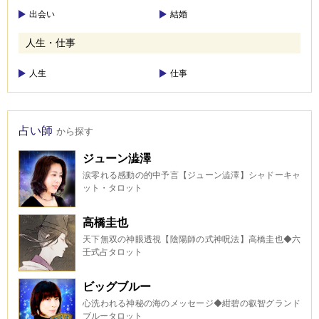
出会い
結婚
人生・仕事
人生
仕事
占い師
から探す
ジューン澁澤
涙零れる感動の的中予言【ジューン澁澤】シャドーキャ
ット・タロット
高橋圭也
天下無双の神眼透視【陰陽師の式神呪法】高橋圭也◆六
壬式占タロット
ビッグブルー
心洗われる神秘の海のメッセージ◆紺碧の叡智グランド
ブルータロット