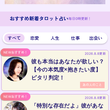
おすすめ新着タロット占い
毎日0時更新！
すべて
恋愛
人生
仕事
出会い
2026.8.8更新
彼も本当はあなたが欲しい？
【今の本気度×抱きたい度】
ピタリ判定！
あの人のこと
2026.8.8更新
「特別な存在だよ」彼があな