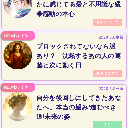
たに感じてる愛と不思議な縁
◆感動の本心
あの人のこと
2026.8.8更新
ブロックされてないなら脈
あり？ 沈黙するあの人の葛
藤と次に動く日
あの人のこと
2026.8.8更新
自分を後回しにしてきたあな
たへ。本当の望み/進むべき
道/未来の姿
人生