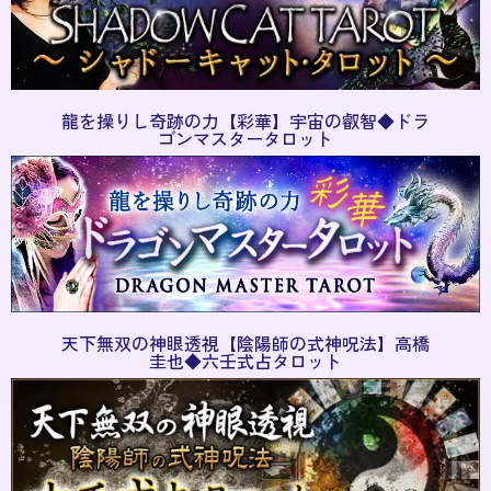
龍を操りし奇跡の力【彩華】宇宙の叡智◆ドラ
ゴンマスタータロット
天下無双の神眼透視【陰陽師の式神呪法】高橋
圭也◆六壬式占タロット