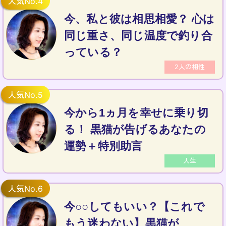
今、私と彼は相思相愛？ 心は
同じ重さ、同じ温度で釣り合
っている？
2人の相性
今から1ヵ月を幸せに乗り切
る！ 黒猫が告げるあなたの
運勢＋特別助言
人生
今○○してもいい？【これで
もう迷わない】黒猫が