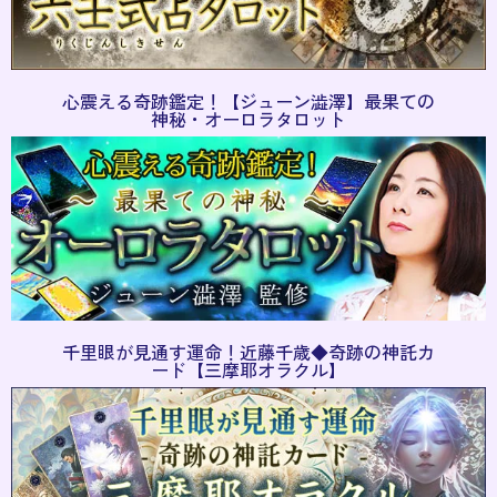
心震える奇跡鑑定！【ジューン澁澤】最果ての
神秘・オーロラタロット
千里眼が見通す運命！近藤千歳◆奇跡の神託カ
ード【三摩耶オラクル】