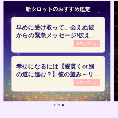
新タロットのおすすめ鑑定
号泣鑑定【あの人の中のあな
たのポジション】愛/執着/結末
◆22章
あの人のこと
不倫愛決着【あなたor配偶者】
あの人が最後に選ぶのは誰？
◆20章
不倫愛