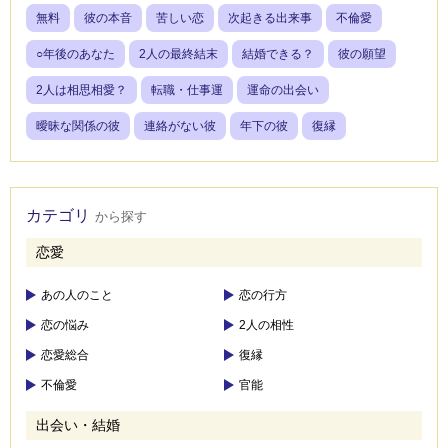
無料
彼の本音
苦しい恋
次起きる出来事
不倫愛
○年後のあなた
2人の最終結末
結婚できる？
彼の願望
2人は相思相愛？
転職・仕事運
運命の出会い
曖昧な関係の彼
連絡がない彼
年下の彼
復縁
カテゴリ
から探す
恋愛
あの人のこと
恋の行方
恋の悩み
2人の相性
恋愛総合
復縁
不倫愛
官能
出会い・結婚