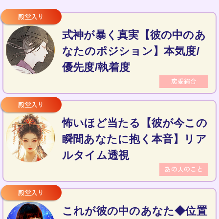
式神が暴く真実【彼の中のあ
なたのポジション】本気度/
優先度/執着度
恋愛総合
怖いほど当たる【彼が今この
瞬間あなたに抱く本音】リア
ルタイム透視
あの人のこと
これが彼の中のあなた◆位置