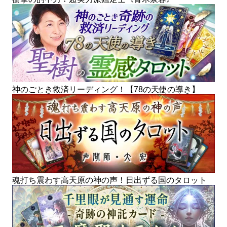
神のごとき救済リーディング！【78の天使の導き】
魂打ち震わす高天原の神の声！日出ずる国のタロット