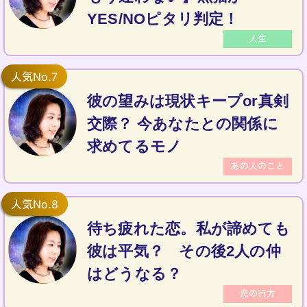
YES/NOピタリ判定！
人生
彼の望みは現状キープor真剣
交際？ 今あなたとの関係に
求めてるモノ
あの人のこと
待ち疲れた恋。私が諦めても
彼は平気？ その後2人の仲
はどうなる？
恋の行方