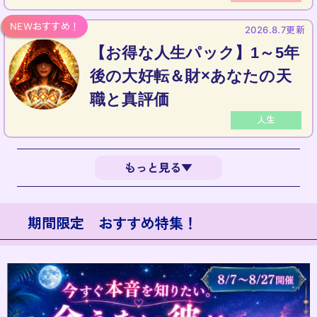
2026.8.7更新
【お得な人生パック】1～5年
後の大好転＆財×あなたの天
職と真評価
人生
もっと見る▼
期間限定 おすすめ特集！