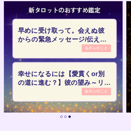
トのおすすめ鑑定
新タロット
取って。会えぬ彼
号泣鑑定【あ
メッセージ/伝えた
たのポジション
◆22章
あの人のこと
には【愛貫くor別
不倫愛決着【あ
？】彼の望み～リ
あの人が最後
末
◆20章
あの人のこと