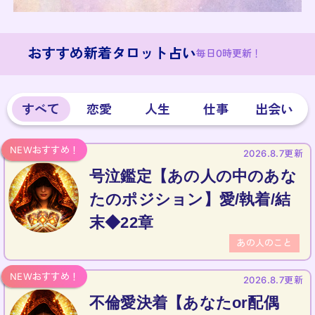
おすすめ新着タロット占い
毎日0時更新！
すべて
恋愛
人生
仕事
出会い
2026.8.7更新
号泣鑑定【あの人の中のあな
たのポジション】愛/執着/結
末◆22章
あの人のこと
2026.8.7更新
不倫愛決着【あなたor配偶