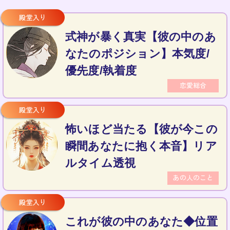
式神が暴く真実【彼の中のあ
なたのポジション】本気度/
優先度/執着度
恋愛総合
怖いほど当たる【彼が今この
瞬間あなたに抱く本音】リア
ルタイム透視
あの人のこと
これが彼の中のあなた◆位置