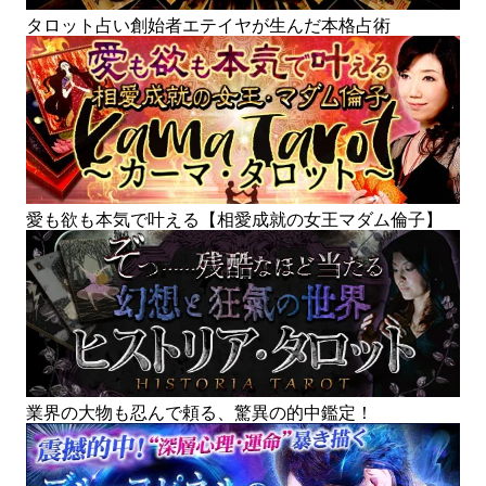
タロット占い創始者エテイヤが生んだ本格占術
愛も欲も本気で叶える【相愛成就の女王マダム倫子】
業界の大物も忍んで頼る、驚異の的中鑑定！