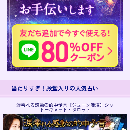
当たりすぎ！殿堂入りの人気占い
涙零れる感動の的中予言【ジューン澁澤】シャ
ドーキャット・タロット