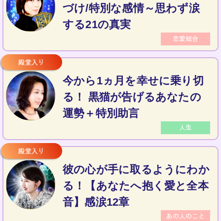
づけ/特別な感情～思わず涙
する21の真実
恋愛総合
今から1ヵ月を幸せに乗り切
る！ 黒猫が告げるあなたの
運勢＋特別助言
人生
彼の心が手に取るようにわか
る！【あなたへ抱く愛と全本
音】感涙12章
あの人のこと