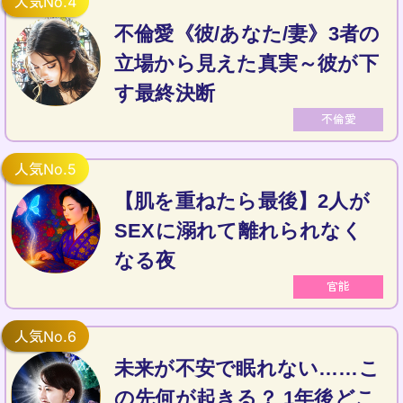
不倫愛《彼/あなた/妻》3者の
立場から見えた真実～彼が下
す最終決断
不倫愛
【肌を重ねたら最後】2人が
SEXに溺れて離れられなく
なる夜
官能
未来が不安で眠れない……こ
の先何が起きる？ 1年後どこ