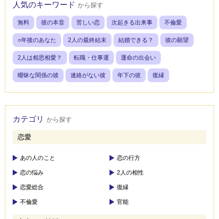
人気のキーワード
から探す
無料
彼の本音
苦しい恋
次起きる出来事
不倫愛
○年後のあなた
2人の最終結末
結婚できる？
彼の願望
2人は相思相愛？
転職・仕事運
運命の出会い
曖昧な関係の彼
連絡がない彼
年下の彼
復縁
カテゴリ
から探す
恋愛
あの人のこと
恋の行方
恋の悩み
2人の相性
恋愛総合
復縁
不倫愛
官能