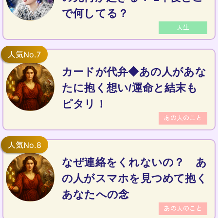
で何してる？
人生
カードが代弁◆あの人があな
たに抱く想い/運命と結末も
ピタリ！
あの人のこと
なぜ連絡をくれないの？ あ
の人がスマホを見つめて抱く
あなたへの念
あの人のこと