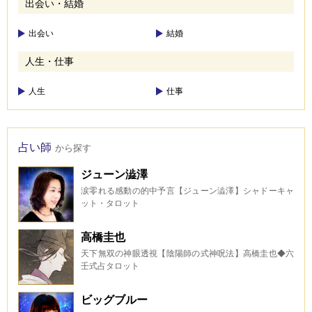
出会い・結婚
出会い
結婚
人生・仕事
人生
仕事
占い師
から探す
ジューン澁澤
涙零れる感動の的中予言【ジューン澁澤】シャドーキャ
ット・タロット
高橋圭也
天下無双の神眼透視【陰陽師の式神呪法】高橋圭也◆六
壬式占タロット
ビッグブルー