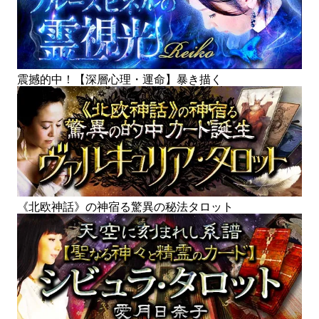
震撼的中！【深層心理・運命】暴き描く
《北欧神話》の神宿る驚異の秘法タロット