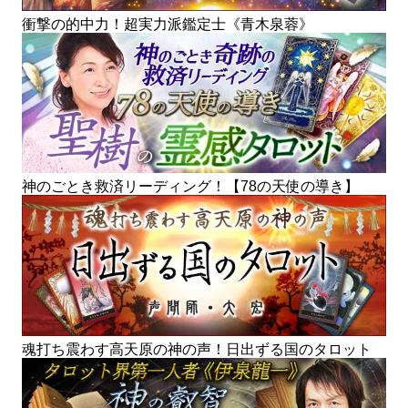
衝撃の的中力！超実力派鑑定士《青木泉蓉》
神のごとき救済リーディング！【78の天使の導き】
魂打ち震わす高天原の神の声！日出ずる国のタロット