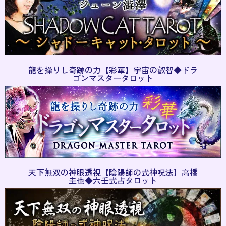
龍を操りし奇跡の力【彩華】宇宙の叡智◆ドラ
ゴンマスタータロット
天下無双の神眼透視【陰陽師の式神呪法】高橋
圭也◆六壬式占タロット