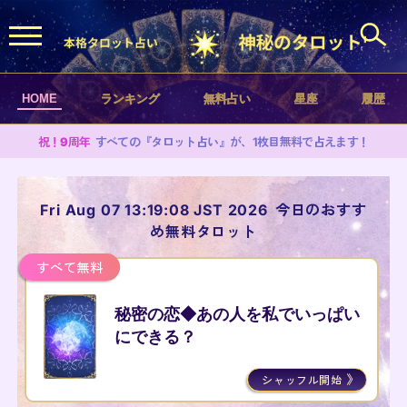
HOME
ランキング
無料占い
星座
履歴
祝！9周年
すべての『タロット占い』が、1枚目無料で占えます！
Fri Aug 07 13:19:08 JST 2026
今日のおすす
め無料タロット
すべて無料
秘密の恋◆あの人を私でいっぱい
にできる？
シャッフル開始