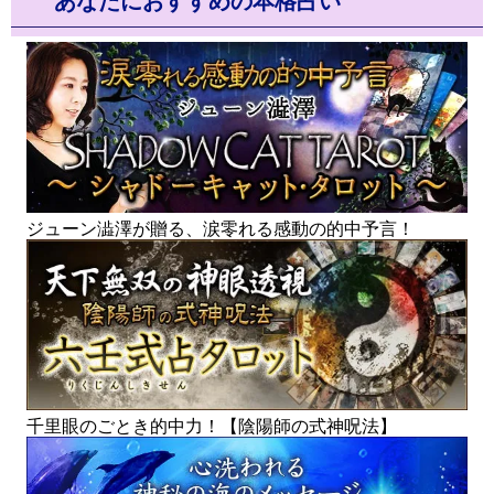
あなたにおすすめの本格占い
ジューン澁澤が贈る、涙零れる感動の的中予言！
千里眼のごとき的中力！【陰陽師の式神呪法】