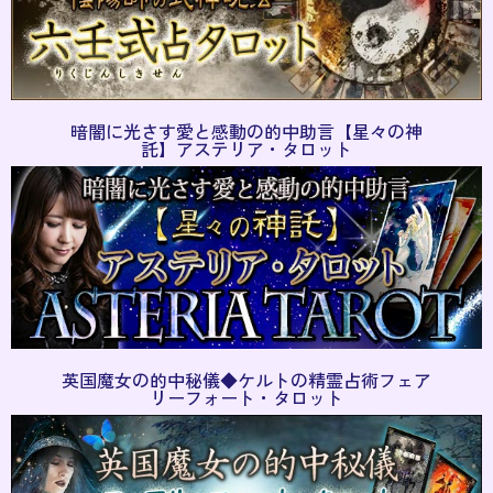
暗闇に光さす愛と感動の的中助言【星々の神
託】アステリア・タロット
英国魔女の的中秘儀◆ケルトの精霊占術フェア
リーフォート・タロット