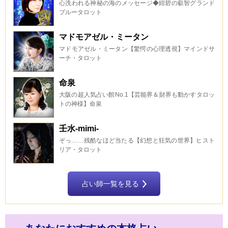
心洗われる神秘の海のメッセージ◆紺碧の叡智グランド
ブルータロット
マドモアゼル・ミータン
マドモアゼル・ミータン【驚愕の心理透視】マインドサ
ーチ・タロット
命泉
大阪の超人気占い館No.1【芸能界＆財界も動かすタロッ
トの神様】命泉
壬水-mimi-
ぞっ……残酷なほど当たる【幻想と狂気の世界】ヒスト
リア・タロット
占い師一覧を見る