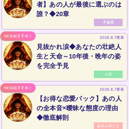
者】あの人が最後に選ぶのは
誰？◆20章
不倫愛
2026.8.7更新
見抜かれ涙◆あなたの壮絶人
生と天命～10年後・晩年の姿
を完全予見
人生
2026.8.7更新
【お得な恋愛パック】あの人
の全本音×曖昧な態度の理由
◆徹底解剖
あの人のこと