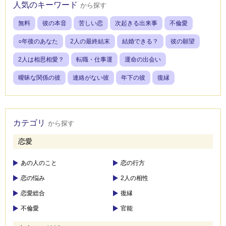
人気のキーワード
から探す
無料
彼の本音
苦しい恋
次起きる出来事
不倫愛
○年後のあなた
2人の最終結末
結婚できる？
彼の願望
2人は相思相愛？
転職・仕事運
運命の出会い
曖昧な関係の彼
連絡がない彼
年下の彼
復縁
カテゴリ
から探す
恋愛
あの人のこと
恋の行方
恋の悩み
2人の相性
恋愛総合
復縁
不倫愛
官能