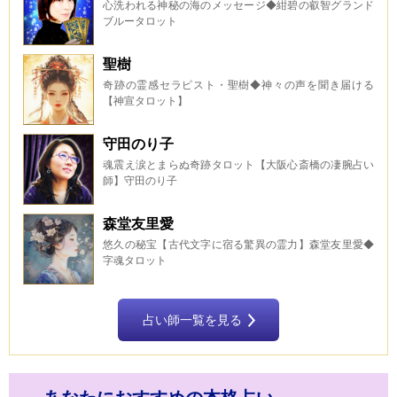
心洗われる神秘の海のメッセージ◆紺碧の叡智グランド
ブルータロット
聖樹
奇跡の霊感セラピスト・聖樹◆神々の声を聞き届ける
【神宣タロット】
守田のり子
魂震え涙とまらぬ奇跡タロット【大阪心斎橋の凄腕占い
師】守田のり子
森堂友里愛
悠久の秘宝【古代文字に宿る驚異の霊力】森堂友里愛◆
字魂タロット
占い師一覧を見る