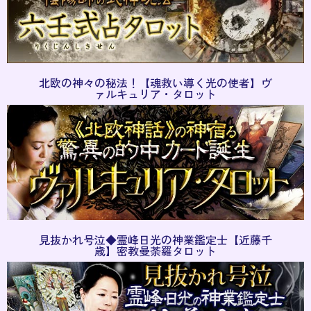
北欧の神々の秘法！【魂救い導く光の使者】ヴ
ァルキュリア・タロット
見抜かれ号泣◆霊峰日光の神業鑑定士【近藤千
歳】密教曼荼羅タロット