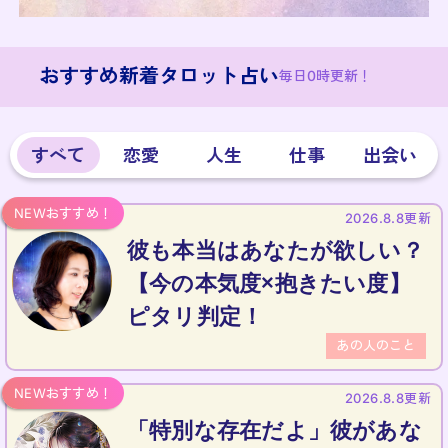
おすすめ新着タロット占い
毎日0時更新！
すべて
恋愛
人生
仕事
出会い
2026.8.8更新
彼も本当はあなたが欲しい？
【今の本気度×抱きたい度】
ピタリ判定！
あの人のこと
2026.8.8更新
「特別な存在だよ」彼があな