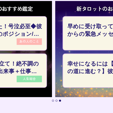
新タロットのおすすめ鑑定
早めに受け取って。会えぬ彼
からの緊急メッセージ/伝えた
い現状/本音
あの人のこと
幸せになるには【愛貫くor別
の道に進む？】彼の望み～リ
アルな恋結末
あの人のこと