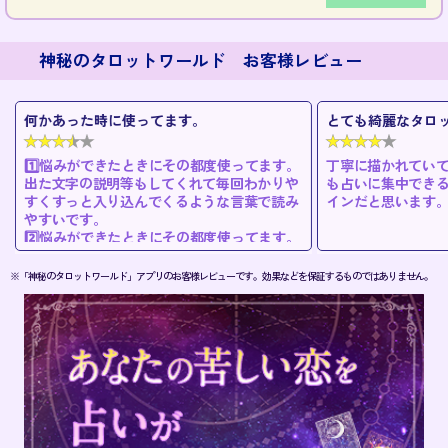
神秘のタロットワールド お客様レビュー
何かあった時に使ってます。
とても綺麗なタロ
1️⃣悩みができたときにその都度使ってます。
丁寧に描かれてい
出た文字の説明等もしてくれて毎回わかりや
も占いに集中でき
すくすっと入り込んでくるような言葉で読み
インだと思います
やすいです。
2️⃣悩みができたときにその都度使ってます。
出た文字の説明等もしてくれて毎回わかりや
すくすっと入り込んでくるような言葉で読み
※「神秘のタロットワールド」アプリのお客様レビューです。効果などを保証するものではありません。
やすいです。
3️⃣悩みができたときにその都度使ってます。
出た文字の説明等もしてくれて毎回わかりや
すくすっと入り込んでくるような言葉で読み
やすいです。