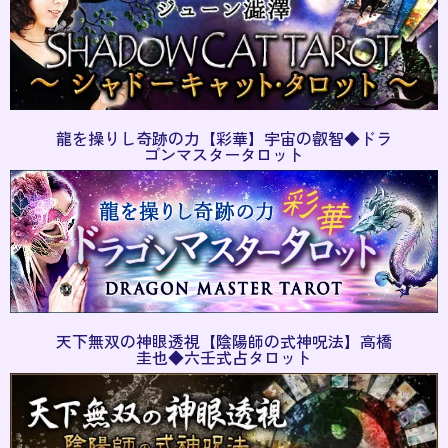
龍を操りし奇跡の力【彩華】宇宙の叡智◆ドラ
ゴンマスタータロット
天下無双の神眼透視【陰陽師の式神呪法】高橋
圭也◆六壬式占タロット