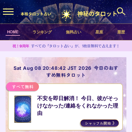
HOME
ランキング
無料占い
星座
履歴
祝！9周年
すべての『タロット占い』が、1枚目無料で占えます！
Sat Aug 08 20:48:42 JST 2026
今日のおす
すめ無料タロット
すべて無料
不安を即日解消！ 今日、彼がそっ
けなかった/連絡をくれなかった理
由
シャッフル開始