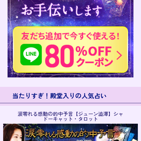
当たりすぎ！殿堂入りの人気占い
涙零れる感動の的中予言【ジューン澁澤】シャ
ドーキャット・タロット