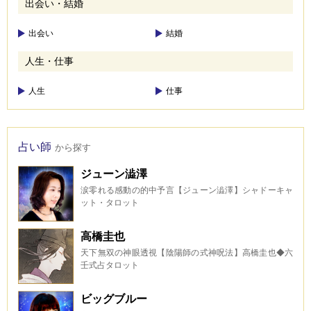
出会い・結婚
出会い
結婚
人生・仕事
人生
仕事
占い師
から探す
ジューン澁澤
涙零れる感動の的中予言【ジューン澁澤】シャドーキャ
ット・タロット
高橋圭也
天下無双の神眼透視【陰陽師の式神呪法】高橋圭也◆六
壬式占タロット
ビッグブルー