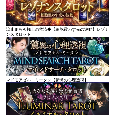
涙止まらぬ極上の救済◆【細胞震わす光の波動】レゾナ
ンスタロット
マドモアゼル・ミータン【驚愕の心理透視】