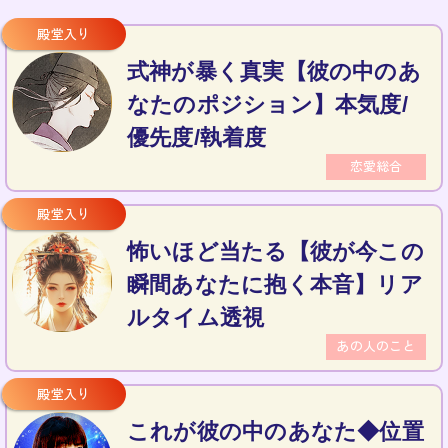
式神が暴く真実【彼の中のあ
なたのポジション】本気度/
優先度/執着度
恋愛総合
怖いほど当たる【彼が今この
瞬間あなたに抱く本音】リア
ルタイム透視
あの人のこと
これが彼の中のあなた◆位置