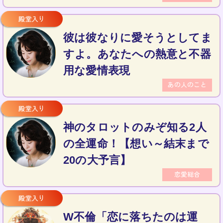
彼は彼なりに愛そうとしてま
すよ。あなたへの熱意と不器
用な愛情表現
あの人のこと
神のタロットのみぞ知る2人
の全運命！【想い～結末まで
20の大予言】
恋愛総合
W不倫「恋に落ちたのは運