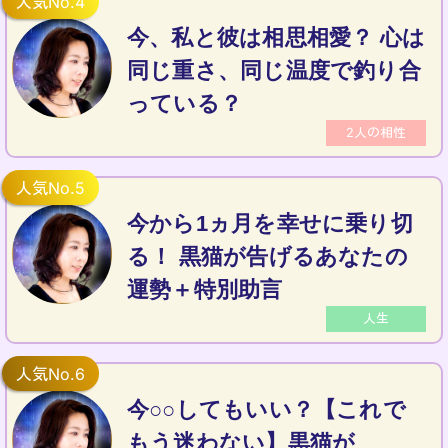
今、私と彼は相思相愛？ 心は
同じ重さ、同じ温度で釣り合
っている？
2人の相性
今から1ヵ月を幸せに乗り切
る！ 黒猫が告げるあなたの
運勢＋特別助言
人生
今○○してもいい？【これで
もう迷わない】黒猫が