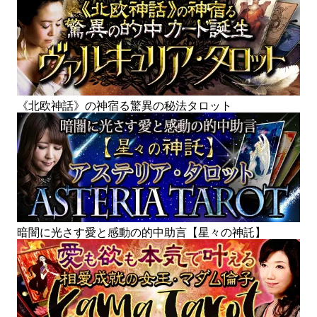
《北欧神話》の神宿る驚異の秘法タロット
暗闇に光さす愛と感動の的中助言【星々の神託】