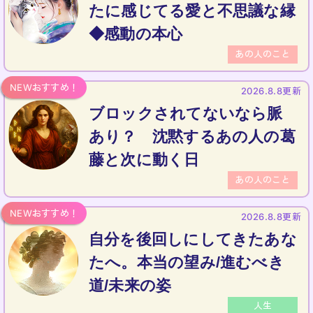
たに感じてる愛と不思議な縁
◆感動の本心
あの人のこと
2026.8.8更新
ブロックされてないなら脈
あり？ 沈黙するあの人の葛
藤と次に動く日
あの人のこと
2026.8.8更新
自分を後回しにしてきたあな
たへ。本当の望み/進むべき
道/未来の姿
人生