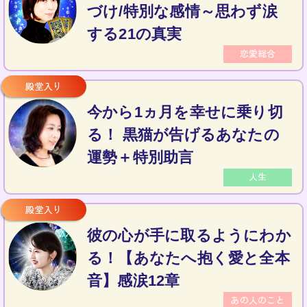
づけ/特別な感情～思わず涙
する21の真実
恋愛総合
今から1ヵ月を幸せに乗り切
る！ 黒猫が告げるあなたの
運勢＋特別助言
人生
彼の心が手に取るようにわか
る！【あなたへ抱く愛と全本
音】感涙12章
あの人のこと