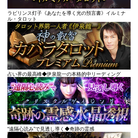
ラビリンス灯子《あなたを導く光の預言書》イルミナ
ル・タロット
占い界の最高峰◆伊泉龍一の本格的中リーディング
“遠隔心読み”で見透し導く◆奇跡の霊感