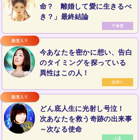
命？ 離婚して愛に生きるべ
き？」最終結論
不倫愛
今あなたを密かに想い、告白
のタイミングを探っている
異性はこの人！
出会い
どん底人生に光射し号泣！
次あなたを救う奇跡の出来事
～次なる使命
人生