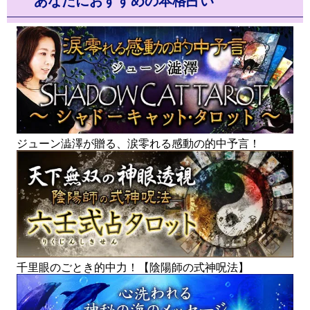
あなたにおすすめの本格占い
ジューン澁澤が贈る、涙零れる感動の的中予言！
千里眼のごとき的中力！【陰陽師の式神呪法】