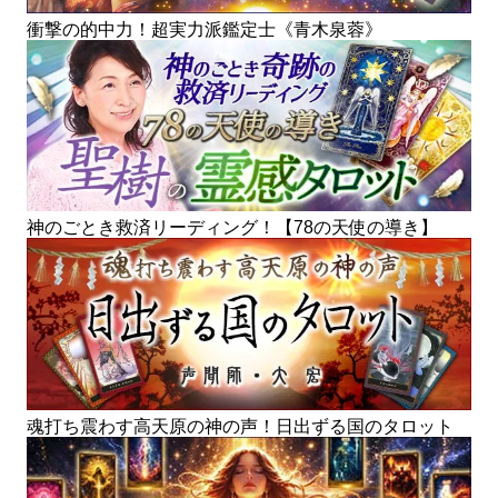
衝撃の的中力！超実力派鑑定士《青木泉蓉》
神のごとき救済リーディング！【78の天使の導き】
魂打ち震わす高天原の神の声！日出ずる国のタロット