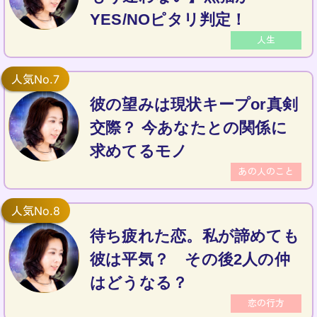
YES/NOピタリ判定！
人生
彼の望みは現状キープor真剣
交際？ 今あなたとの関係に
求めてるモノ
あの人のこと
待ち疲れた恋。私が諦めても
彼は平気？ その後2人の仲
はどうなる？
恋の行方