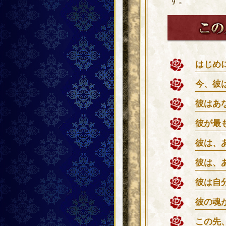
す。
はじめ
今、彼
彼はあ
彼が最
彼は、
彼は、
彼は自
彼の魂
この先