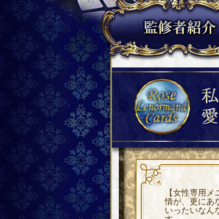
【女性専用メ
情が、更にあ
いったいなん