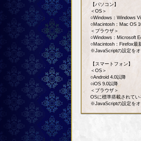
【パソコン】
＜OS＞
○Windows：Windows V
○Macintosh：Mac OS 1
＜ブラウザ＞
○Windows：Microsoft
○Macintosh：Firefo
※JavaScriptの設
【スマートフォン】
＜OS＞
○Android 4.0以降
○iOS 9.0以降
＜ブラウザ＞
OSに標準搭載されてい
※JavaScriptの設