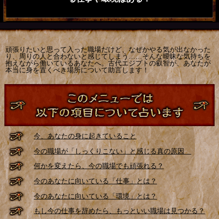
頑張りたいと思って入った職場だけど、なぜかやる気が出なかった
り、周りの人と合わないと感じてしまう……そんな曖昧な気持ちを
抱えながら働いているあなたへ。古代エジプトの叡智が、あなたが
本当に身を置くべき場所について助言します！
今、あなたの身に起きていること
今の職場が「しっくりこない」と感じる真の原因
何かを変えたら、今の職場でも頑張れる？
今のあなたに向いている「仕事」とは？
今のあなたに向いている「環境」とは？
もし今の仕事を辞めたら、もっといい職場は見つかる？