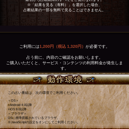
※「結果を見る（有料）」を選択した場合、
占断結果の一部を無料で見ることはできません。
ご利用には
1,200円（税込 1,320円）
が必要です。
占う前に、内容のご確認をお願いします。
ご購入いただくと、サービス・コンテンツの利用料金が発生しま
す。
この占い番組は、次の環境でご利用ください。
＜OS＞
○Android 4.0以降
○iOS 9.0以降
＜ブラウザ＞
OSに標準搭載されているブラウザ。
※JavaScriptの設定をオンにしてご利用ください。