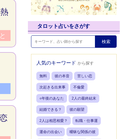
か熱
タロット占いをさがす
と
人気のキーワード
から探す
無料
彼の本音
苦しい恋
次起きる出来事
不倫愛
○年後のあなた
2人の最終結末
結婚できる？
彼の願望
恋
2人は相思相愛？
転職・仕事運
運命の出会い
曖昧な関係の彼