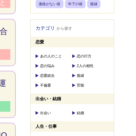
と
連絡がない彼
年下の彼
復縁
カテゴリ
から探す
合
恋愛
性
あの人のこと
恋の行方
恋の悩み
2人の相性
恋愛総合
復縁
運
不倫愛
官能
出会い・結婚
出会い
結婚
人生・仕事
O