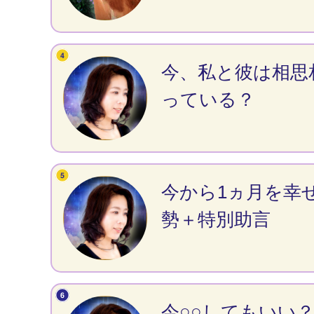
今、私と彼は相思
っている？
今から1ヵ月を幸
勢＋特別助言
今○○してもいい？