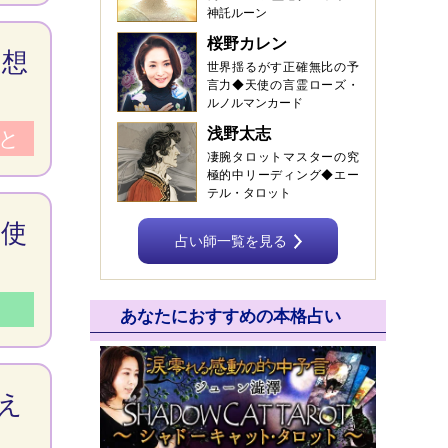
神託ルーン
桜野カレン
を想
世界揺るがす正確無比の予
言力◆天使の言霊ローズ・
ルノルマンカード
浅野太志
と
凄腕タロットマスターの究
極的中リーディング◆エー
テル・タロット
の使
占い師一覧を見る
あなたにおすすめの本格占い
え