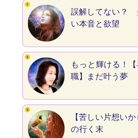
誤解してない？ 
い本音と欲望
もっと輝ける！【
職】まだ叶う夢
【苦しい片想いか
の行く末