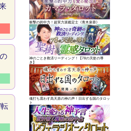
来
衝撃の的中力！超実力派鑑定士《青木泉蓉》
の
神のごとき救済リーディング！【78の天使の導
き】
魂打ち震わす高天原の神の声！日出ずる国のタロッ
ト
/転