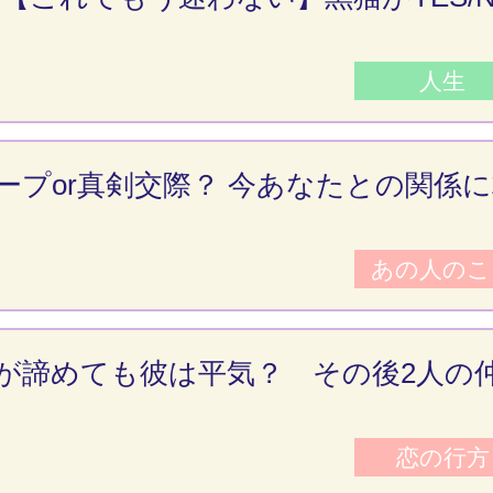
人生
ープor真剣交際？ 今あなたとの関係
あの人のこ
が諦めても彼は平気？ その後2人の
恋の行方