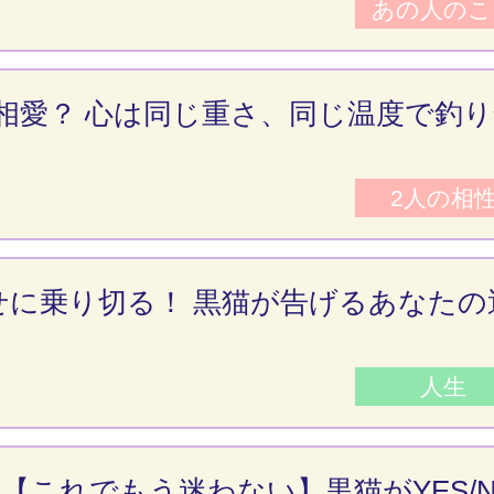
あの人のこ
相愛？ 心は同じ重さ、同じ温度で釣り
2人の相
せに乗り切る！ 黒猫が告げるあなたの
人生
【これでもう迷わない】黒猫がYES/N