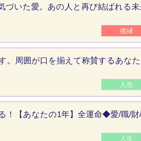
気づいた愛。あの人と再び結ばれる未
復縁
す。周囲が口を揃えて称賛するあなた
人生
！【あなたの1年】全運命◆愛/職/財
人生