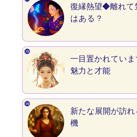
復縁熱望◆離れて
はある？
一目置かれていま
魅力と才能
新たな展開が訪れる
機