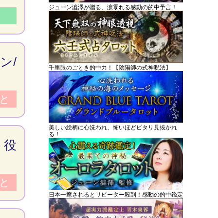
ジューン澁澤が贈る、涙零れる感動の的中予言！
ン/
千里眼のごとき的中力！【陰陽師の式神呪法】
と
美しい絵柄に心洗われ、怖いほどピタリ見抜かれ
る！
う役
と
日本一癒されるとリピーター殺到！感動の的中鑑定