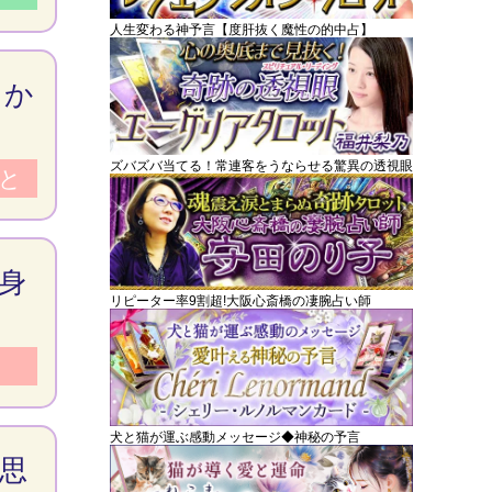
人生変わる神予言【度肝抜く魔性の的中占】
っか
ズバズバ当てる！常連客をうならせる驚異の透視眼
と
身
リピーター率9割超!大阪心斎橋の凄腕占い師
犬と猫が運ぶ感動メッセージ◆神秘の予言
思