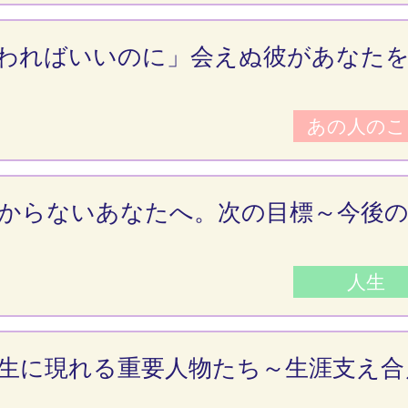
わればいいのに」会えぬ彼があなた
あの人のこ
からないあなたへ。次の目標～今後
人生
生に現れる重要人物たち～生涯支え合