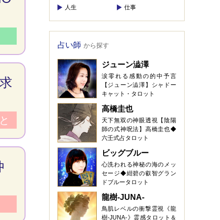
人生
仕事
占い師
から探す
ジューン澁澤
涙零れる感動の的中予言
に求
【ジューン澁澤】シャドー
キャット・タロット
高橋圭也
と
天下無双の神眼透視【陰陽
師の式神呪法】高橋圭也◆
六壬式占タロット
ビッグブルー
仲
心洗われる神秘の海のメッ
セージ◆紺碧の叡智グラン
ドブルータロット
龍樹-JUNA-
鳥肌レベルの衝撃霊視《龍
樹-JUNA-》霊感タロット＆