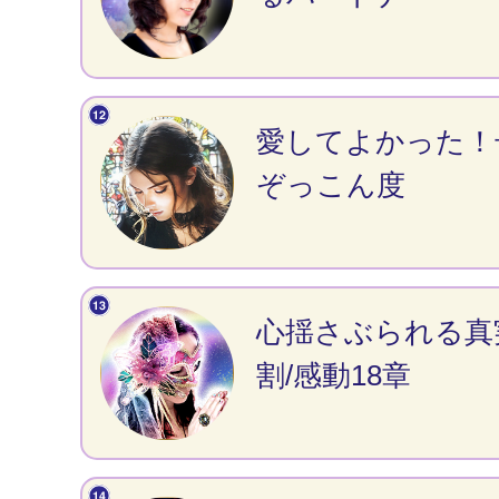
愛してよかった！
ぞっこん度
心揺さぶられる真
割/感動18章